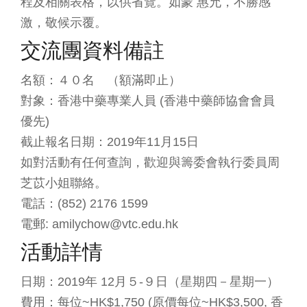
程及相關表格，以供省覽。如蒙 惠允，不勝感
激，敬候示覆。
交流團資料備註
名額：４０名 （額滿即止）
對象：香港中藥專業人員 (香港中藥師協會會員
優先)
截止報名日期：2019年11月15日
如對活動有任何查詢，歡迎與籌委會執行委員周
芝苡小姐聯絡。
電話：(852) 2176 1599
電郵: amilychow@vtc.edu.hk
活動詳情
日期：2019年 12月５-９日（星期四－星期一）
費用：每位~HK$1,750 (原價每位~HK$3,500, 香