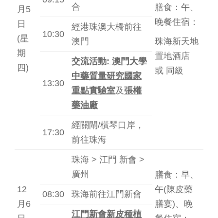
合
膳食：午、
月5
晚餐住宿：
日
經港珠澳大橋前往
10:30
(星
澳門
珠海新天地
期
置地酒店
交流活動
:
澳門大學
四)
或 同級
中藥質量研究國家
13:30
重點實驗室
及
張權
藥油廠
經關閘/橫琴口岸，
17:30
前往珠海
珠海 > 江門 新會 >
廣州
膳食：早、
12
午(陳皮藥
08:30
珠海前往江門新會
月6
膳宴)、晚
江門新會新皮種植