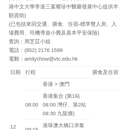
港中文大學李達三葉耀珍中醫藥發展中心提供半
額資助)
(已包括來回交通、膳食、住宿-標準雙人房、入
場費用、司機導遊小費及基本平安保險)
查詢：周芝苡小姐
電話：(852) 2176 1599
電郵：amilychow@vtc.edu.hk
日期
行程
膳食及住宿
香港 > 澳門
香港集合 (第1站
08:00
08:00 灣仔、第2站
08:30 九龍塘)
港珠澳大橋口岸集
12
09:15