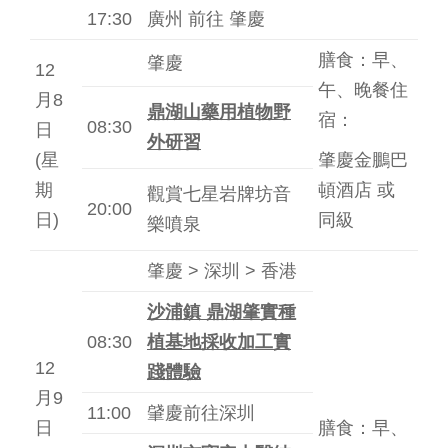
17:30
廣州 前往 肇慶
膳食：早、
肇慶
12
午、晚餐住
月8
鼎湖山藥用植物野
宿：
08:30
日
外研習
(星
肇慶金鵬巴
期
頓酒店 或
觀賞七星岩牌坊音
20:00
日)
同級
樂噴泉
肇慶 > 深圳 > 香港
沙浦鎮 鼎湖肇實種
08:30
植基地
採收加工實
12
踐體驗
月9
11:00
肈慶前往深圳
日
膳食：早、