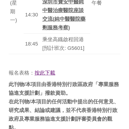
深圳市寶安中醫純
(星
午餐
中醫治療醫院座談
期
14:30
交流
(
純中醫醫院藥
一)
劑服務考察
)
乘坐高鐡啟程回港
18:45
[預計班次: G5601]
報名表格：
按此下載
此刊物/本項目由香港特別行政區政府「專業服務
協進支援計劃」撥款資助。
在此刊物/本項目的任何活動中提出的任何意見、
研究成果、結論或建議，並不代表香港特別行政
政府及專業服務協進支援計劃評審委員會的觀
點。