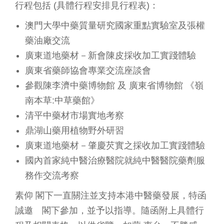
行程包括 (具體行程安排見行程表)：
澳門大學中藥質量研究國家重點實驗室及張權
藥油廠交流
廣東道地藥材－新會陳皮採收加工實踐體驗
廣東省藥師協會專業交流座談會
參觀陳李濟中藥博物館 及 廣東省博物館 《嶺
南本草:中草藥館》
清平中藥材市場實地考察
鼎湖山藥用植物野外研習
廣東道地藥材－肇慶芡實之採收加工實踐體驗
國內首家純中醫治療醫院就純中醫醫院藥劑服
務作交流考察
素仰 閣下一直關注並支持本港中醫藥發展，特函
誠邀 閣下參加，並予以指導。隨函附上具體行