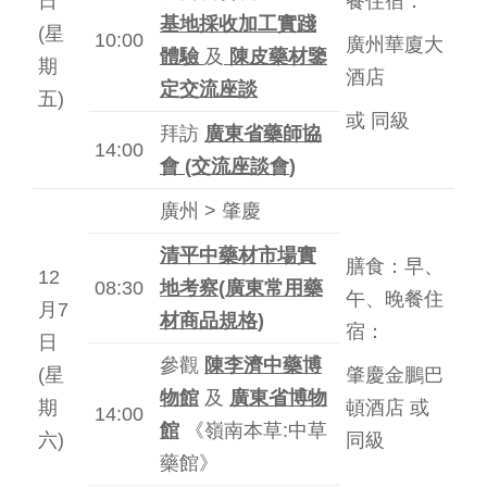
日
餐住宿：
基地採收加工實踐
(星
10:00
廣州華廈大
體驗
及
陳皮藥材鑒
期
酒店
定交流座談
五)
或 同級
拜訪
廣東省藥師協
14:00
會
(
交流座談會
)
廣州 > 肇慶
清平中藥材市場實
膳食：早、
12
08:30
地考察
(
廣東常用藥
午、晚餐住
月7
材商品規格
)
宿：
日
參觀
陳李濟中藥博
(星
肇慶金鵬巴
物館
及
廣東省博物
期
頓酒店 或
14:00
館
《嶺南本草:中草
六)
同級
藥館》