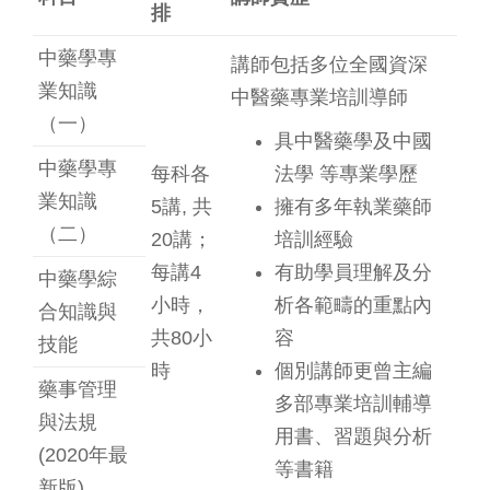
排
中藥學專
講師包括多位全國資深
業知識
中醫藥專業培訓導師
（一）
具中醫藥學及中國
中藥學專
每科各
法學 等專業學歷
業知識
5講, 共
擁有多年執業藥師
（二）
20講；
培訓經驗
每講4
有助學員理解及分
中藥學綜
小時，
析各範疇的重點內
合知識與
共80小
容
技能
時
個別講師更曾主編
藥事管理
多部專業培訓輔導
與法規
用書、習題與分析
(2020年最
等書籍
新版)