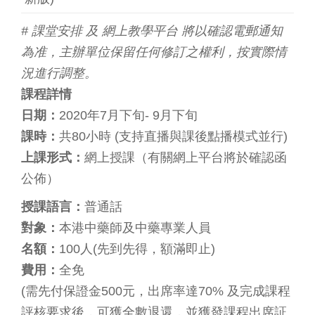
# 課堂安排 及 網上教學平台 將以確認電郵通知
為准，主辦單位保留任何修訂之權利，按實際情
況進行調整。
課程詳情
日期：
2020年7月下旬- 9月下旬
課時：
共80小時 (支持直播與課後點播模式並行)
上課形式：
網上授課（有關網上平台將於確認函
公佈）
授課語言：
普通話
對象：
本港中藥師及中藥專業人員
名額：
100人(先到先得，額滿即止)
費用：
全免
(需先付保證金500元，出席率達70% 及完成課程
評核要求後，可獲全數退還，並獲發課程出席証