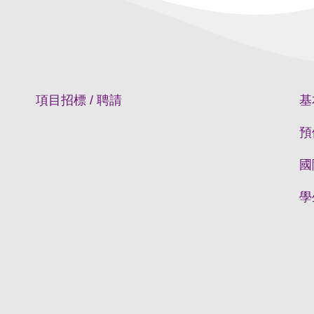
項目招標 / 聘請
基
預
國
學