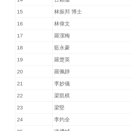
15
林振邦 博士
16
林偉文
17
羅潔梅
18
藍永豪
19
羅楚英
20
羅佩靜
21
李妙儀
22
梁凱棋
23
梁堅
24
李灼全