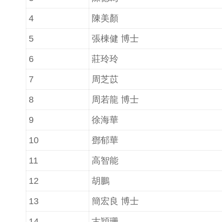
4
陳美顏
5
張棟健 博士
6
莊玲玲
7
周芝苡
8
周若龍 博士
9
徐海華
10
鄧郁華
11
高智能
12
胡鵬
13
簡宏良 博士
14
古穎珊