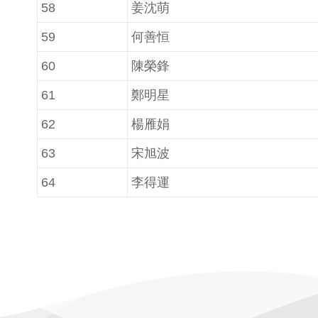
58
姜沈萌
59
何善恒
60
陳榮鋒
61
鄭明星
62
楊雁娟
63
宋旭波
64
李得運