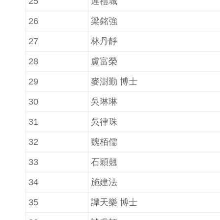
25
連禮城
26
梁銘強
27
林丹靜
28
盧富榮
29
麥澍勤 博士
30
吳琳琳
31
吳律珠
32
魏栢儒
33
石穎翹
34
施建法
35
譚天樂 博士