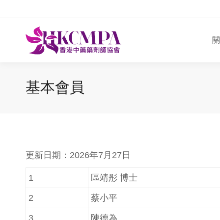
關
基本會員
更新日期：2026年7月27日
1
區靖彤 博士
2
蔡小平
3
陳德為