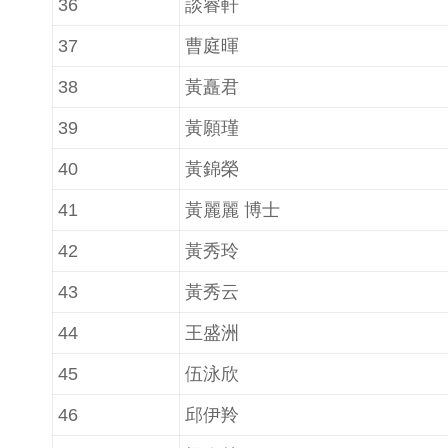
36
談睿軒
37
曹庭暉
38
黃矗君
39
黃願瑾
40
黃錦榮
41
黃麗麗 博士
42
黃秀玲
43
黃秀云
44
王盛洲
45
伍泳欣
46
邱伊羚