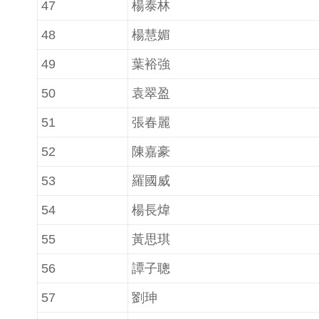
47
楊泰林
48
楊慧媚
49
葉裕強
50
袁翠盈
51
張春麗
52
陳嘉豪
53
羅國威
54
楊長煒
55
黃思琪
56
譚子聰
57
劉珅