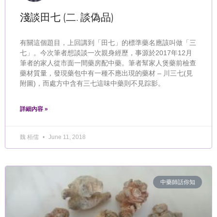
淺談田七 (二. 談偽品)
有關這個題目，上回講到「田七」的標準藥名應該叫做「三
七」。今次筆者想談談一次親身經歷，事源於2017年12月
筆者的家人從市面一間藥房配中藥。筆者幫家人煲藥前檢查
藥材質量，發現藥包中有一種不應出現的藥材 – 川三七(見
附圖)，而處方中含有三七這味中藥則不見踪影。
詳細內容 »
魏 栢儒
June 11, 2018
中藥師話你知