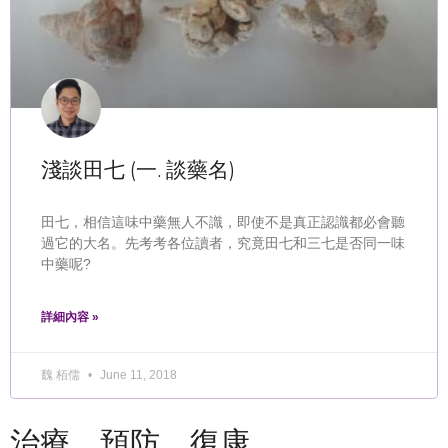
淺談田七 (一. 談藥名)
田七，相信這味中藥無人不識，即使不是真正認識都必會聽
過它的大名。先考考各位讀者，究竟田七和三七是否同一味
中藥呢?
詳細內容 »
魏 栢儒
June 11, 2018
治療．預防．復康