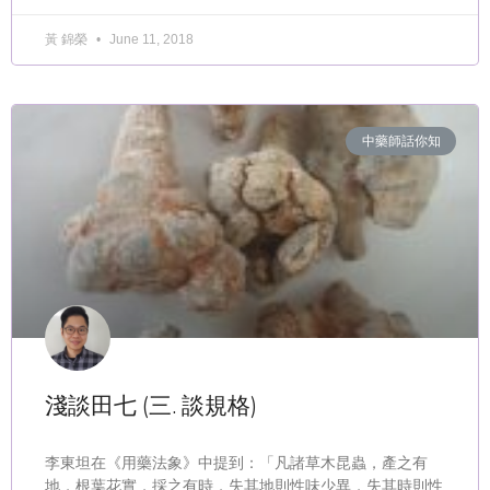
黃 錦榮
June 11, 2018
中藥師話你知
淺談田七 (三. 談規格)
李東坦在《用藥法象》中提到：「凡諸草木昆蟲，產之有
地，根葉花實，採之有時，失其地則性味少異，失其時則性