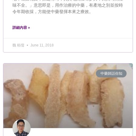
味不全。」意思即是，用作治療的中藥，有產地之別並按時
令年期收採，方能使中藥發揮本來之療效。
詳細內容 »
魏 栢儒
June 11, 2018
中藥師話你知