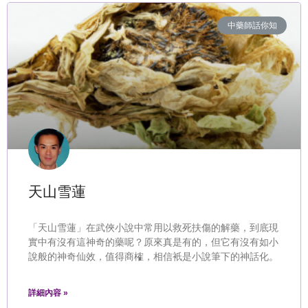
中藥師話你知
天山雪蓮
「天山雪蓮」在武俠小說中常用以救死扶傷的解藥，到底現
實中有沒有這神奇的藥呢？原來真是有的，但它有沒有如小
說般的神奇仙效，值得商榷，相信衹是小說筆下的神話化。
詳細內容 »