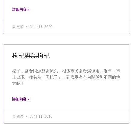
詳細內容 »
周 芝苡
June 11, 2020
枸杞與黑枸杞
杞子，藥食同源歷史悠久，很多市民常煲湯使用。近年，市
上出現一種名為「黑杞子」，到底兩者有何關係和不同的地
方呢？
詳細內容 »
黃 錦榮
June 11, 2018