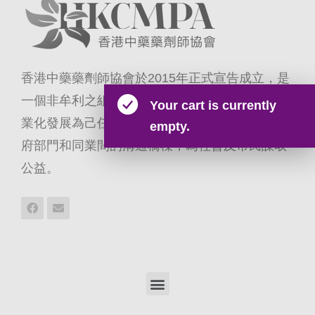
香港中藥藥劑師協會於2015年正式宣告成立，是
一個非牟利之組織；本會以推動香港中藥藥劑專
Your cart is currently
業化發展為己任，積極配合政府政策，建立與政
empty.
府部門和同業間的溝通橋樑，為社會及市民謀取
公益。