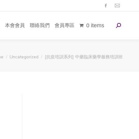
本會會員
聯絡我們
會員專區
0 items
 are here:
me
Uncategorized
[抗疫培訓系列] 中藥臨床藥學服務培訓班