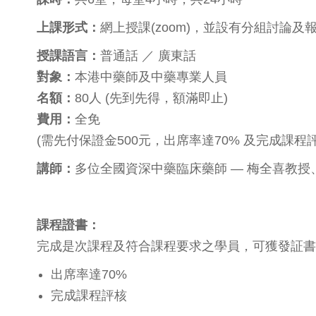
上課形式：
網上授課(zoom)，並設有分組討論
授課語言：
普通話 ／ 廣東話
對象：
本港中藥師及中藥專業人員
名額：
80人 (先到先得，額滿即止)
費用：
全免
(需先付保證金500元，出席率達70% 及完成課
講師：
多位全國資深中藥臨床藥師 — 梅全喜教
課程證書：
完成是次課程及符合課程要求之學員，可獲發証書
出席率達70%
完成課程評核