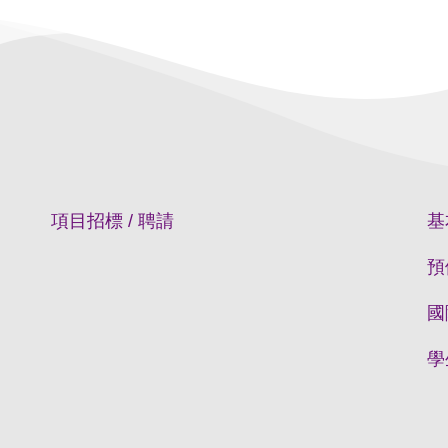
項目招標 / 聘請
基
預
國
學