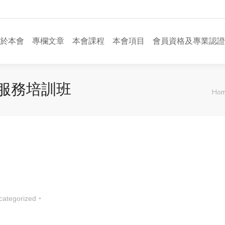
於本會
專欄文章
本會課程
本會項目
會員資格及專業認證
學服務培訓班
You
Ho
categorized