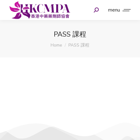
menu
PASS 課程
You are here:
Home
PASS 課程