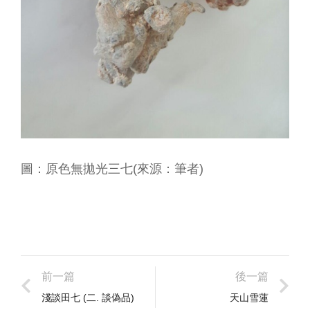
圖：原色無拋光三七(來源：筆者)
前一篇
後一篇
淺談田七 (二. 談偽品)
天山雪蓮