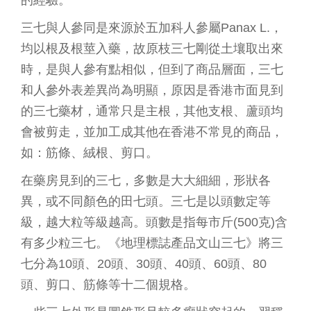
的經驗。
三七與人參同是來源於五加科人參屬Panax L.，
均以根及根莖入藥，故原枝三七剛從土壤取出來
時，是與人參有點相似，但到了商品層面，三七
和人參外表差異尚為明顯，原因是香港市面見到
的三七藥材，通常只是主根，其他支根、蘆頭均
會被剪走，並加工成其他在香港不常見的商品，
如：筋條、絨根、剪口。
在藥房見到的三七，多數是大大細細，形狀各
異，或不同顏色的田七頭。三七是以頭數定等
級，越大粒等級越高。頭數是指每市斤(500克)含
有多少粒三七。《地理標誌產品文山三七》將三
七分為10頭、20頭、30頭、40頭、60頭、80
頭、剪口、筋條等十二個規格。