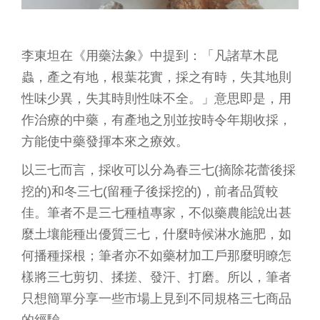
李東坦在《用藥法象》中提到：「凡諸草木昆
蟲，產之有地，根葉花實，採之有時，失其地則
性味少異，失其時則性味不全。」意思即是，用
作治療的中藥，有產地之別並按時令年期收採，
方能使中藥發揮本來之療效。
以三七而言，採收可以分為春三七(摘除花蕾後採
挖的)和冬三七(留種子後採挖的)，前者品質較
佳。筆者不是三七種植專家，不似藥農能說出甚
麼土壤能種出優質三七，什麼時候淋水施肥，如
何播種採根；筆者亦不如藥材加工戶那麼明瞭怎
樣將三七剪切、揉搓、發汗、打磨。所以，筆者
只想簡單分享一些市場上見到不同規格三七商品