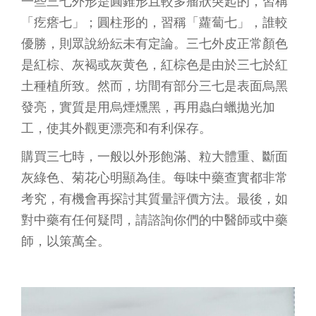
一些三七外形是圓錐形且較多瘤狀突起的，習稱
「疙瘩七」；圓柱形的，習稱「蘿蔔七」，誰較
優勝，則眾說紛紜未有定論。三七外皮正常顏色
是紅棕、灰褐或灰黄色，紅棕色是由於三七於紅
土種植所致。然而，坊間有部分三七是表面烏黑
發亮，實質是用烏煙燻黑，再用蟲白蠟拋光加
工，使其外觀更漂亮和有利保存。
購買三七時，一般以外形飽滿、粒大體重、斷面
灰綠色、菊花心明顯為佳。每味中藥查實都非常
考究，有機會再探討其質量評價方法。最後，如
對中藥有任何疑問，請諮詢你們的中醫師或中藥
師，以策萬全。