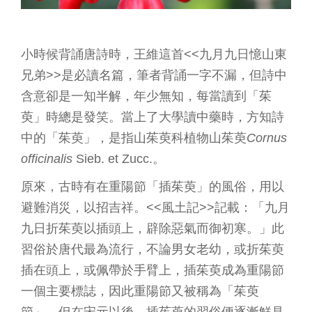
小時候背誦唐詩時，王維這首<<九月九日憶山東
兄弟>>是必讀名篇，筆者背誦一字不漏，但詩中
含意卻是一知半解，年少無知，每當讀到「茱
萸」時總是發笑。當上了大學讀中藥時，方知詩
中的「茱萸」，是指山茱萸科植物山茱萸
Cornus
officinalis
Sieb. et Zucc.。
原來，古時有在重陽節「插茱萸」的風俗，用以
避難消災，以招吉祥。<<風土記>>記載：「九月
九日折茱萸以插頭上，辟除惡氣而御初寒。」此
習俗於唐代最為流行，不論男女老幼，或折茱萸
插在頭上，或佩帶於手臂上，插茱萸成為重陽節
一個主要標誌，因此重陽節又被稱為「茱萸