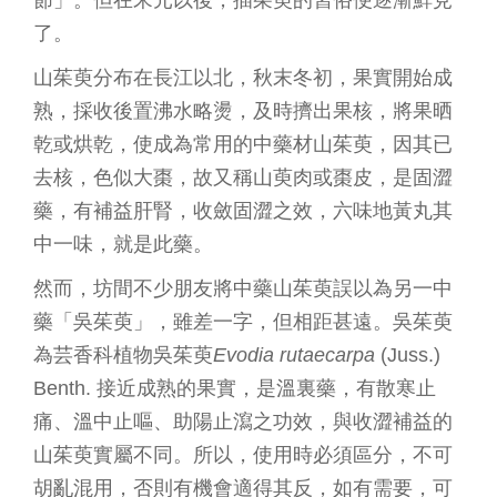
節」。但在宋元以後，插茱萸的習俗便逐漸鮮見
了。
山茱萸分布在長江以北，秋末冬初，果實開始成
熟，採收後置沸水略燙，及時擠出果核，將果晒
乾或烘乾，使成為常用的中藥材山茱萸，因其已
去核，色似大棗，故又稱山萸肉或棗皮，是固澀
藥，有補益肝腎，收斂固澀之效，六味地黃丸其
中一味，就是此藥。
然而，坊間不少朋友將中藥山茱萸誤以為另一中
藥「吳茱萸」，雖差一字，但相距甚遠。吳茱萸
為芸香科植物吳茱萸
Evodia rutaecarpa
(Juss.)
Benth. 接近成熟的果實，是溫裏藥，有散寒止
痛、溫中止嘔、助陽止瀉之功效，與收澀補益的
山茱萸實屬不同。所以，使用時必須區分，不可
胡亂混用，否則有機會適得其反，如有需要，可