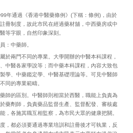
99年通過《香港中醫藥條例》(下稱：條例)，由於
註冊制度，故此市民在經過藥材舖，中西藥房或中
醫等字眼，自然印象深刻。
員：中藥師。
屬於兩門不同的專業。大學開辦的中醫本科課程，
、中醫各家學說等；而中藥本科課程，內容大致包
製學、中藥鑑定學、中醫基礎理論等。可見中醫師
不同的專業範疇。
藥師的區別。中醫師則相當於西醫，職能上負責為
於藥劑師，負責藥品監督生產、監督配發、審核處
能，各施其職互相監察，為市民大眾的健康把關。
度，都必須要通過專業培訓和註冊後才可執業，反