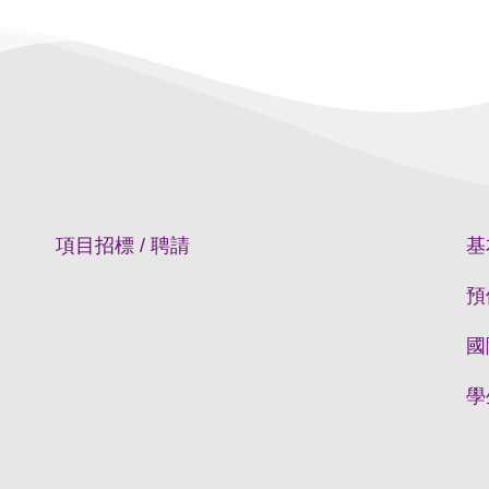
項目招標 / 聘請
基
預
國
學