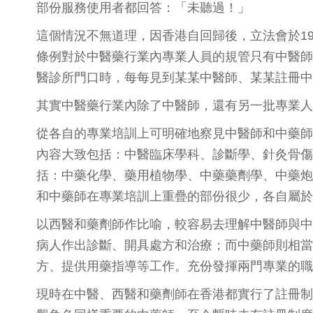
部份服務使用者都回答：「未聽過！」
這個情況不無道理，因香港自回歸後，立法會於19
條例對於中醫藥行業內專業人員的規管只有中醫師
醫診所門口時，每每見到某某中醫師、某某註冊中
其實中醫藥行業內除了中醫師，還有另一批專業人
從各自的專業培訓上可明確地察見中醫師和中藥師
內容大致包括：中醫臨床學科、診斷學、針灸骨傷
括：中藥化學、藥用植物學、中藥藥劑學、中藥炮
和中藥師在專業培訓上重疊的部份很少，各自屬於
以西醫和藥劑師作比喻，較容易去理解中醫師與中
病人作出診斷、開具處方和治療；而中藥師則相當
方、提供用藥指導等工作。充份發揮兩門專業的職
現時在中醫、西醫和藥劑師在香港都實行了註冊制