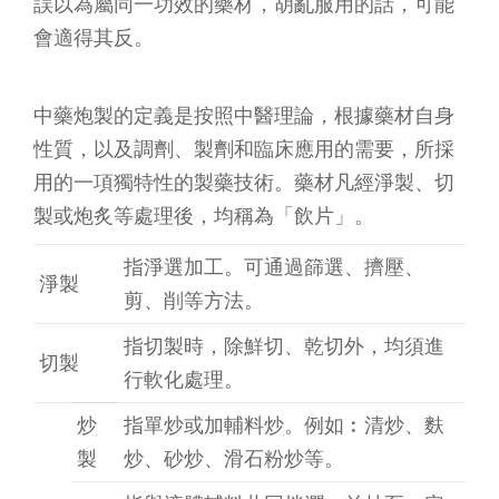
誤以為屬同一功效的藥材，胡亂服用的話，可能
會適得其反。
中藥炮製的定義是按照中醫理論，根據藥材自身
性質，以及調劑、製劑和臨床應用的需要，所採
用的一項獨特性的製藥技術。藥材凡經淨製、切
製或炮炙等處理後，均稱為「飲片」。
指淨選加工。可通過篩選、擠壓、
淨製
剪、削等方法。
指切製時，除鮮切、乾切外，均須進
切製
行軟化處理。
炒
指單炒或加輔料炒。例如︰清炒、麩
製
炒、砂炒、滑石粉炒等。