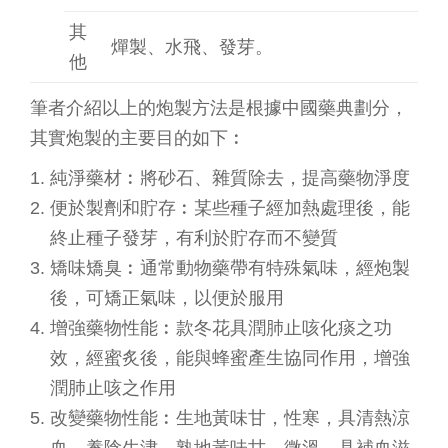
其
燀製、水飛、發芽。
他
筆者介紹以上的炮製方法是根據中國藥典劃分，
其實炮製的主要目的如下︰
純淨藥材︰將砂石、雜質除去，提高藥物淨度
便於製劑和貯存︰某些種子經加熱處理後，能
終止種子發芽，有利於貯存而不變質
矯味矯臭︰通常動物藥帶有特殊氣味，經炮製
後，可矯正氣味，以便於服用
增強藥物性能︰款冬花具潤肺止咳化痰之功
效，經蜜炙後，能與蜂蜜產生協同作用，增強
潤肺止咳之作用
改變藥物性能︰生地黃味甘，性寒，具清熱涼