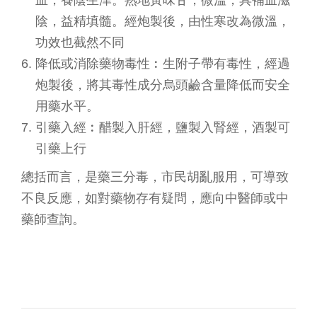
血，養陰生津。熟地黃味甘，微溫，具補血滋
陰，益精填髓。經炮製後，由性寒改為微溫，
功效也截然不同
降低或消除藥物毒性︰生附子帶有毒性，經過
炮製後，將其毒性成分烏頭鹼含量降低而安全
用藥水平。
引藥入經︰醋製入肝經，鹽製入腎經，酒製可
引藥上行
總括而言，是藥三分毒，市民胡亂服用，可導致
不良反應，如對藥物存有疑問，應向中醫師或中
藥師查詢。