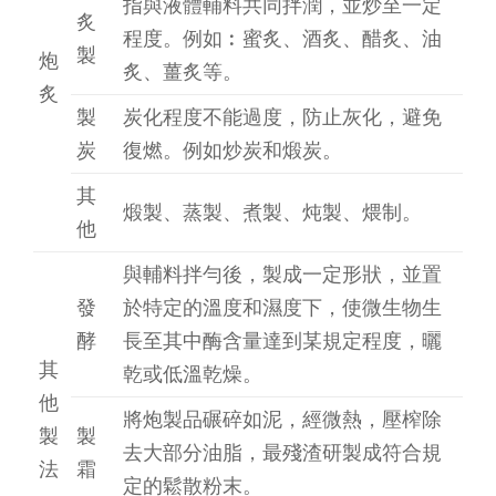
指與液體輔料共同拌潤，並炒至一定
炙
程度。例如︰蜜炙、酒炙、醋炙、油
製
炮
炙、薑炙等。
炙
製
炭化程度不能過度，防止灰化，避免
炭
復燃。例如炒炭和煅炭。
其
煅製、蒸製、煮製、炖製、煨制。
他
與輔料拌勻後，製成一定形狀，並置
發
於特定的溫度和濕度下，使微生物生
酵
長至其中酶含量達到某規定程度，曬
其
乾或低溫乾燥。
他
將炮製品碾碎如泥，經微熱，壓榨除
製
製
去大部分油脂，最殘渣研製成符合規
法
霜
定的鬆散粉末。