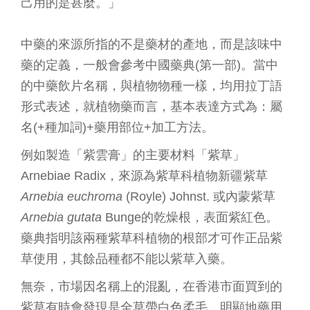
己用的是甚麼。」
中藥的來源所指的不是藥材的產地，而是該味中
藥的定義，一般會參考中國藥典(第一部)。當中
的中藥飲片名稱，與植物物種一樣，均用拉丁語
形式表述，就植物藥而言，基本表達方式為：屬
名(+種加詞)+藥用部位+加工方法。
例如製造「紫雲膏」的主要材料「紫草」
Arnebiae Radix，來源為紫草科植物新疆紫草
Arnebia euchroma
(Royle) Johnst. 或內蒙紫草
Arnebia gutata
Bunge的乾燥根，表面紫紅色。
藥典指明該兩種紫草科植物的根部才可作正品紫
草使用，其餘品種都不能以紫草入藥。
無奈，市場因名稱上的混亂，在香港市面買到的
紫草有時會發現是全草帶白色柔毛，明顯地藥用