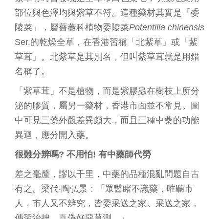
部位與色澤均與紫草不符。這種藥材其實是「委
陵菜」，屬薔薇科植物委陵菜
Potentilla chinensis
Ser.的乾燥全草，在香港習稱「北紫草」或「紫
草茸」。北紫草是其別名，但叫紫草茸就是用錯
名稱了。
「紫草茸」不是植物，而是紫膠蟲在樹枝上所分
泌的膠質，屬另一藥材，香港市面並不常見。圖
中可見三藥外觀差異頗大，而且三種中藥的功能
異迴，應分開入藥。
很難分辨嗎
?
不用怕
!
有中藥師代勞
差之毫釐，謬以千里，中藥的品種混亂問題自古
有之。梁代‧陶弘景：「眾醫睹不識藥，唯聽市
人，市人又不辨究，皆委采送之家。采送之家，
傳習治拙，真偽好惡莫測…」