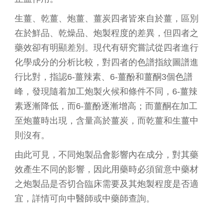
生薑、乾薑、炮薑、薑炭四者皆來自於薑，區別
在於鮮品、乾燥品、炮製程度的差異，但四者之
藥效卻有明顯差別。現代有研究嘗試從四者進行
化學成分的分析比較，對四者的色譜指紋圖譜進
行比對，指認6-薑辣素、6-薑酚和薑酮3個色譜
峰，發現隨着加工炮製火候和條件不同，6-薑辣
素逐漸降低，而6-薑酚逐漸增高；而薑酮在加工
至炮薑時出現，含量高於薑炭，而乾薑和生薑中
則沒有。
由此可見，不同炮製品會影響內在成分，對其藥
效產生不同的影響，因此用藥時必須留意中藥材
之炮製品是否切合臨床需要及其炮製程度是否適
宜，詳情可向中醫師或中藥師查詢。