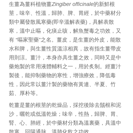
生薑為薑科植物薑
Zingiber officinale
的新鮮根
莖，味辛、性溫，歸肺、脾、胃經，於中藥材分
類中屬發散風寒藥(即辛溫解表藥)，具解表散
寒，溫中止嘔，化痰止咳，解魚蟹毒之功效，又
有 “嘔家聖藥”之名。薑皮，是生薑的外皮，能散
水和脾，與生薑性質溫涼相異，故有指生薑帶皮
用則涼。薑汁，本身亦具生薑之效，同時又是中
藥炮製的常用液體輔料之一，用於炙制。經薑汁
製後，能抑制藥物的寒性，增強療效，降低毒
性，因此常以薑汁製的藥物有黃連、半夏、竹
茹、厚朴等。
乾薑是薑的根莖的乾燥品，採挖後除去鬚根和泥
沙，曬乾或低溫乾燥；味辛，性熱，歸脾、胃、
腎、心、肺經，於中藥材分類為溫裏藥，具溫中
散寒，回陽通脉，溫肺化飲之功效。