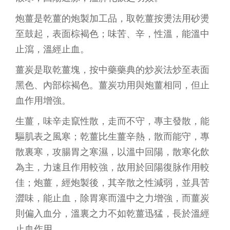
炮薑是乾薑的炮製加工品，取乾薑按燙法用砂燙
至鼓起，表面棕褐色；味苦、辛，性溫，能溫中
止瀉，溫經止血。
薑炭是取乾薑塊，按中藥藥典的炒炭法炒至表面
黑色、內部棕褐色。薑炭功用與炮薑相同，但止
血作用增強。
生薑，味辛走竄性散，走而不守，專主發散，能
驅肌表之風寒；乾薑比生薑辛熱，散而能守，專
散裏寒，攻腸胃之寒濕，以溫中回陽，散寒化飲
為主，力速且作用較強，故用於回陽復脉作用較
佳；炮薑，經炮製後，其辛散之性減弱，並具苦
澀味，能止血，除胃寒而溫中之力增強，而薑炭
則偏入血分，溫裏之力不如乾薑迅猛，長於溫經
止血作用。