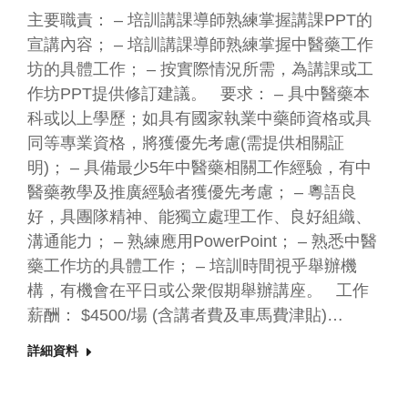
主要職責： – 培訓講課導師熟練掌握講課PPT的
宣講內容； – 培訓講課導師熟練掌握中醫藥工作
坊的具體工作； – 按實際情況所需，為講課或工
作坊PPT提供修訂建議。 要求： – 具中醫藥本
科或以上學歷；如具有國家執業中藥師資格或具
同等專業資格，將獲優先考慮(需提供相關証
明)； – 具備最少5年中醫藥相關工作經驗，有中
醫藥教學及推廣經驗者獲優先考慮； – 粵語良
好，具團隊精神、能獨立處理工作、良好組織、
溝通能力； – 熟練應用PowerPoint； – 熟悉中醫
藥工作坊的具體工作； – 培訓時間視乎舉辦機
構，有機會在平日或公衆假期舉辦講座。 工作
薪酬： $4500/場 (含講者費及車馬費津貼)…
詳細資料