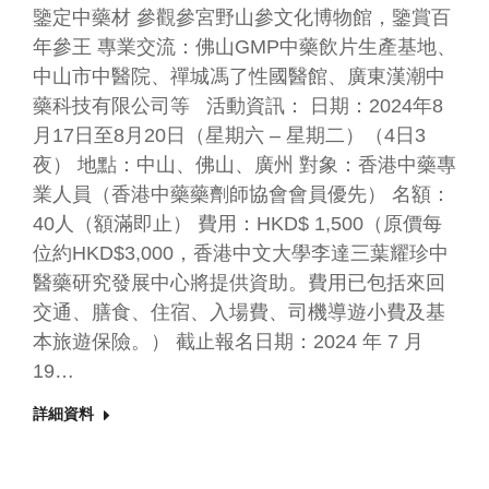
鑒定中藥材 參觀參宮野山參文化博物館，鑒賞百
年參王 專業交流：佛山GMP中藥飲片生產基地、
中山市中醫院、禪城馮了性國醫館、廣東漢潮中
藥科技有限公司等 活動資訊： 日期：2024年8
月17日至8月20日（星期六 – 星期二）（4日3
夜） 地點：中山、佛山、廣州 對象：香港中藥專
業人員（香港中藥藥劑師協會會員優先） 名額：
40人（額滿即止） 費用：HKD$ 1,500（原價每
位約HKD$3,000，香港中文大學李達三葉耀珍中
醫藥研究發展中心將提供資助。費用已包括來回
交通、膳食、住宿、入場費、司機導遊小費及基
本旅遊保險。） 截止報名日期：2024 年 7 月
19…
詳細資料