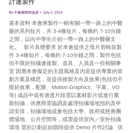
計連製作
By
中藥藥劑師協會
July 4, 2024
基本資料 本會將製作一輯有關一帶一路上的中醫
藥的系列短片，共 3-4條短片，每條約 7-10分鐘
之間，以向中學生介紹一帶一路上的中醫藥文
化。 影片具體要求 於本會提供之母片剪輯並製
作 3-4條短片，每條約 7-10分鐘之間，製作包括
但不限於拍攝連後製、道具、人員及一些相關事
宜 因應本會擬定的主題風格及內容提供專業的策
劃方案及構思，並提供後製方向及效果(包括但不
限於效果，配樂、Motion Graphics、字幕、VO
等) 成品中或有過渡片段需以素材影片或進行重
新拍攝，供應商需協調及處理拍攝場地預約及申
請安排，拍攝場地或會包括大學、政府或慈善團
體場地、公共空間等，或需提供室內／室外拍攝
環境 需於計劃起始階段提供 Demo 片作討論 供