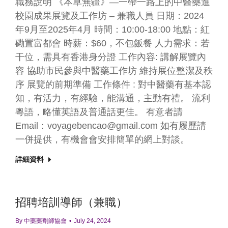
職務說明 《本草無疆》—一帶一路上的中醫藥進
校園成果展覽及工作坊 – 兼職人員 日期：2024
年9月至2025年4月 時間：10:00-18:00 地點：紅
磡置富都會 時薪：$60，不包飯餐 人力需求：若
干位，需具有香港身分證 工作內容: 講解展覽內
容 協助市民參與中醫藥工作坊 維持展位整潔及秩
序 展覽的前期準備 工作條件 : 對中醫藥有基本認
知，有活力，有經驗，能溝通，主動有禮。 流利
粵語，略懂英語及普通話更佳。 有意者請
Email：voyagebencao@gmail.com 如有履歷請
一併提供，有機會會安排簡單的網上對談。
詳細資料
招聘培訓導師（兼職）
By
中藥藥劑師協會
July 24, 2024