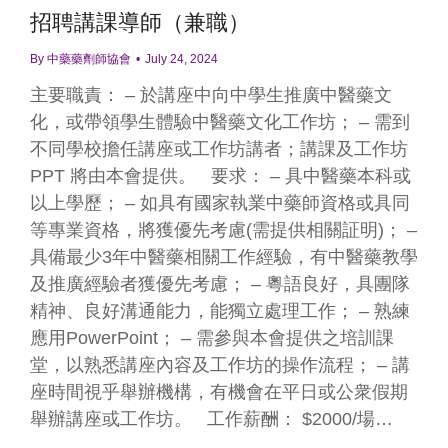
招聘講課導師（兼職）
By
中藥藥劑師協會
July 24, 2024
主要職責： – 於講座中向中學生推廣中醫藥文
化，或帶領學生體驗中醫藥文化工作坊； – 需到
不同學校擔任講座或工作坊講者；講課及工作坊
PPT 將由本會提供。 要求： – 具中醫藥本科或
以上學歷； – 如具有國家執業中藥師資格或具同
等專業資格，將獲優先考慮(需提供相關証明)； –
具備最少3年中醫藥相關工作經驗，有中醫藥教學
及推廣經驗者獲優先考慮； – 粵語良好，具團隊
精神、良好溝通能力，能獨立處理工作； – 熟練
應用PowerPoint； – 需參與本會提供之培訓課
堂，以熟悉講座內容及工作坊的操作流程； – 講
座時間視乎舉辦機構，有機會在平日或公衆假期
舉辦講座或工作坊。 工作薪酬： $2000/場…