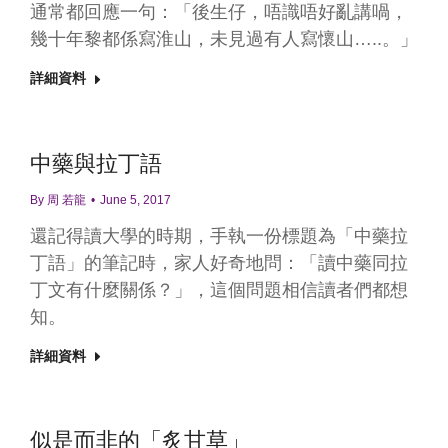
通常都回應一句：「後生仔，唔識唔好亂講喎，
幾十年黎都係寫淮山，未見過有人寫懷山…..。」
詳細資料
中藥與拉丁語
By
周 若龍
June 5, 2017
還記得讀大學的時期，手執一份標題為「中藥拉
丁語」的筆記時，家人好奇地問：「讀中藥同拉
丁文有什麼關係？」，這個問題相信讀者們都想
知。
詳細資料
似是而非的「炙甘草」