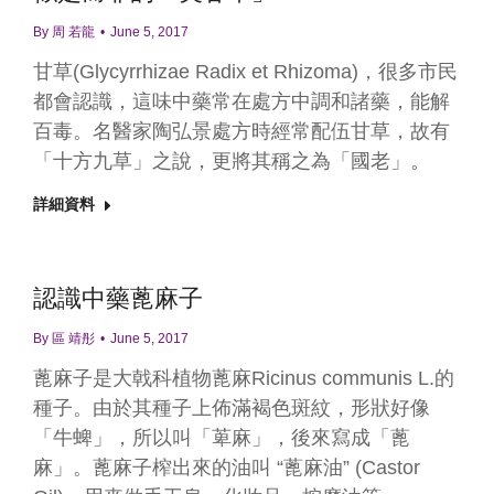
By
周 若龍
June 5, 2017
甘草(Glycyrrhizae Radix et Rhizoma)，很多市民
都會認識，這味中藥常在處方中調和諸藥，能解
百毒。名醫家陶弘景處方時經常配伍甘草，故有
「十方九草」之說，更將其稱之為「國老」。
詳細資料
認識中藥蓖麻子
By
區 靖彤
June 5, 2017
蓖麻子是大戟科植物蓖麻Ricinus communis L.的
種子。由於其種子上佈滿褐色斑紋，形狀好像
「牛蜱」，所以叫「萆麻」，後來寫成「蓖
麻」。蓖麻子榨出來的油叫 “蓖麻油” (Castor