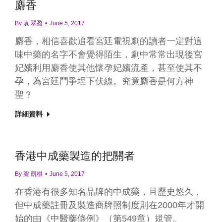
麝香
By
袁 翠盈
June 5, 2017
麝香，相信喜歡追看宮廷電視劇的讀者一定對這
味中藥的名字不會覺得陌生，劇中常常出現後宮
妃嬪利用麝香使其他懷孕妃嬪流產，甚至使其不
孕，為宮廷鬥爭埋下伏線。究竟麝香是何方神
聖？
詳細資料
香港中成藥製造的把關者
By
梁 凱棋
June 5, 2017
在香港有很多知名品牌的中成藥，且歷史悠久，
但中成藥註冊及製造商牌照制度則在2000年才開
始的由《中醫藥條例》（第549章）規管。