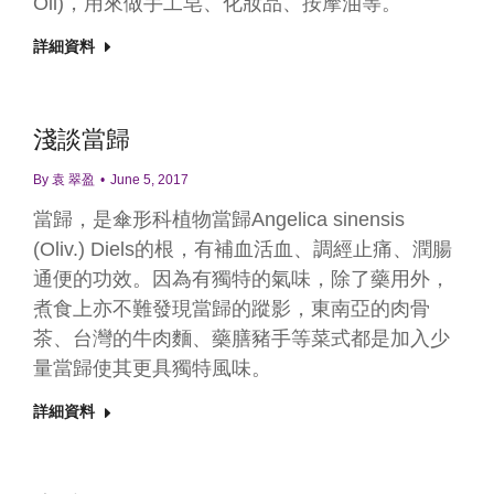
Oil)，用來做手工皂、化妝品、按摩油等。
詳細資料
淺談當歸
By
袁 翠盈
June 5, 2017
當歸，是傘形科植物當歸Angelica sinensis
(Oliv.) Diels的根，有補血活血、調經止痛、潤腸
通便的功效。因為有獨特的氣味，除了藥用外，
煮食上亦不難發現當歸的蹤影，東南亞的肉骨
茶、台灣的牛肉麵、藥膳豬手等菜式都是加入少
量當歸使其更具獨特風味。
詳細資料