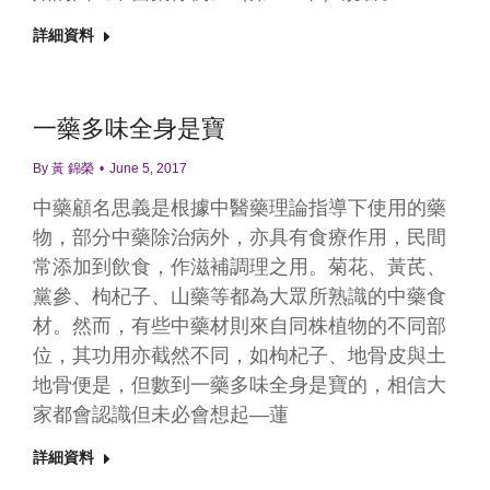
詳細資料
一藥多味全身是寶
By
黃 錦榮
June 5, 2017
中藥顧名思義是根據中醫藥理論指導下使用的藥
物，部分中藥除治病外，亦具有食療作用，民間
常添加到飲食，作滋補調理之用。菊花、黃芪、
黨參、枸杞子、山藥等都為大眾所熟識的中藥食
材。然而，有些中藥材則來自同株植物的不同部
位，其功用亦截然不同，如枸杞子、地骨皮與土
地骨便是，但數到一藥多味全身是寶的，相信大
家都會認識但未必會想起—蓮
詳細資料